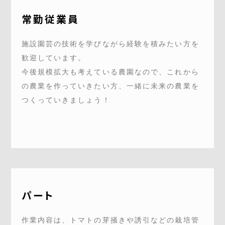
常勤従業員
Instagram
Facebook
施設園芸の技術を学びながら経験を積みたい方を
歓迎しています。
今後規模拡大も考えている農園なので、これから
オンラインストア
の農業を作っていきたい方、一緒に未来の農業を
つくっていきましょう！
080-3447-2982
受付時間 9:00～17:00
いちご狩り・とうもろこし狩りのご予約はHPからお願いします
090-2659-2593
パート
とうもろこし狩り専用(体験当日)
当日以外はお問い合わせフォームからご連絡ください
作業内容は、トマトの芽掻きや誘引などの栽培管