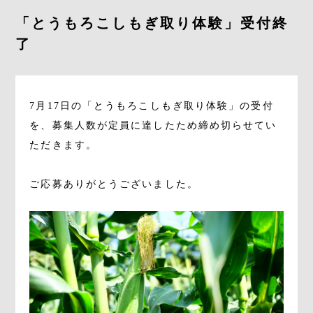
「とうもろこしもぎ取り体験」受付終
Instagram
了
Facebook
7月17日の「とうもろこしもぎ取り体験」の受付
オンラインストア
を、募集人数が定員に達したため締め切らせてい
ただきます。
080-3447-2982
ご応募ありがとうございました。
受付時間 9:00～17:00
いちご狩り・とうもろこし狩りのご予約はHPからお願いします
090-2659-2593
とうもろこし狩り専用(体験当日)
当日以外はお問い合わせフォームからご連絡ください