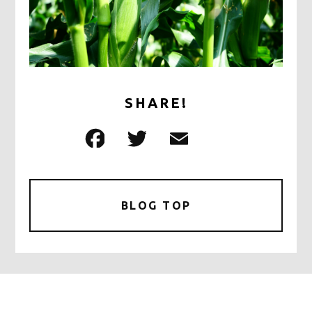
お問い合わせ
SHARE!
F
T
E
共
a
w
m
有
c
it
ai
e
te
l
BLOG TOP
b
r
o
o
k